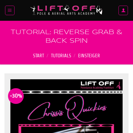
Zum
Inhalt
springen
TUTORIAL: REVERSE GRAB &
BACK SPIN
START
/
TUTORIALS
/
EINSTEIGER
-30%