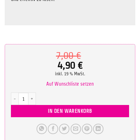
Ursprüngliche
7,00
€
Preis
4,90
€
Aktueller
war:
inkl. 19 % MwSt.
Preis
7,00 €
Auf Wunschliste setzen
ist:
Tutorial: Reverse Grab & Back Spin Menge
4,90 €.
IN DEN WARENKORB