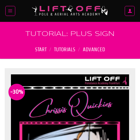
Zum
Inhalt
springen
TUTORIAL: PLUS SIGN
START
/
TUTORIALS
/
ADVANCED
-30%