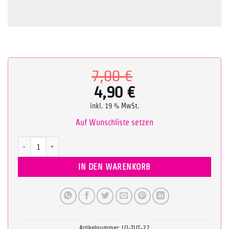
Ursprüngliche
7,00
€
Preis
4,90
€
Aktueller
war:
inkl. 19 % MwSt.
Preis
7,00 €
Auf Wunschliste setzen
ist:
Tutorial: Plus sign Menge
4,90 €.
IN DEN WARENKORB
Artikelnummer:
LO-TUT-27