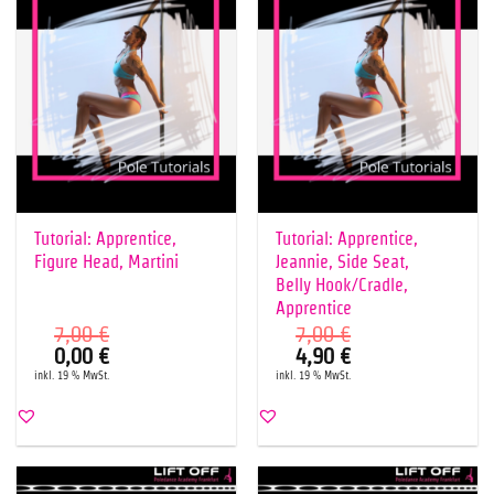
Tutorial: Apprentice,
Tutorial: Apprentice,
Figure Head, Martini
Jeannie, Side Seat,
Belly Hook/Cradle,
Apprentice
7,00
€
7,00
€
Ursprünglicher
Aktueller
Ursprünglicher
Aktueller
0,00
€
4,90
€
Preis
Preis
Preis
Preis
inkl. 19 % MwSt.
inkl. 19 % MwSt.
war:
ist:
war:
ist:
7,00 €
0,00 €.
7,00 €
4,90 €.