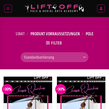
Zum
Inhalt
springen
START
/
PRODUKT VORRAUSSETZUNGEN
/
POLE
FILTER
-30%
-30%