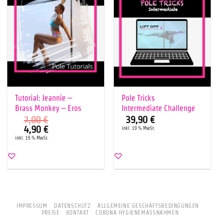
Tutorial: Jeannie –
Pole Tricks
Brass Monkey – Eros
Intermediate Challenge
7,00
€
39,90
€
Ursprünglicher
Aktueller
4,90
€
inkl. 19 % MwSt.
Preis
Preis
inkl. 19 % MwSt.
war:
ist:
7,00 €
4,90 €.
IMPRESSUM
DATENSCHUTZ
ALLGEMEINE GESCHÄFTSBEDINGUNGEN
PREISE
KONTAKT
CORONA HYGIENEMASSNAHMEN