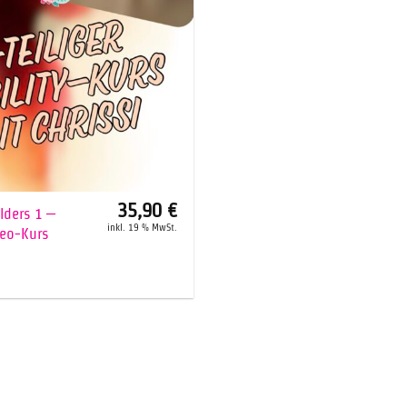
35,90
€
lders 1 –
inkl. 19 % MwSt.
deo-Kurs