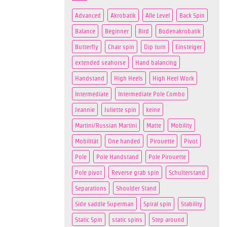
Advanced
Akrobatik
Alle Level
Back Spin
Balance
Beginner
Bird
Bodenakrobatik
Butterfly
Chair spin
Dip turn
Einsteiger
extended seahorse
Hand balancing
Handstand
High Heels
High Heel Work
Intermediate
Intermediate Pole Combo
Jeannie
Juliette spin
keine
Martini/Russian Martini
Matte
Mobility
Mobilität
One handed
Pirouette
Pivot
Pole
Pole Handstand
Pole Pirouette
Pole pivot
Reverse grab spin
Schulterstand
Separations
Shoulder Stand
Side saddle Superman
Spiral spin
Stability
Static Spin
static spins
Step around