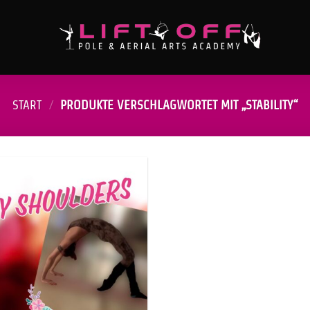
START
/
PRODUKTE VERSCHLAGWORTET MIT „STABILITY“