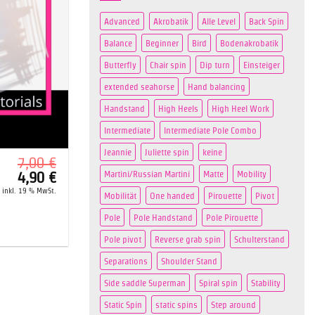
Advanced
Akrobatik
Alle Level
Back Spin
Balance
Beginner
Bird
Bodenakrobatik
Butterfly
Chair spin
Dip turn
Einsteiger
extended seahorse
Hand balancing
Handstand
High Heels
High Heel Work
Intermediate
Intermediate Pole Combo
Jeannie
Juliette spin
keine
7,00
€
Martini/Russian Martini
Matte
Mobility
Ursprünglicher
Aktueller
4,90
€
Preis
Preis
inkl. 19 % MwSt.
war:
ist:
Mobilität
One handed
Pirouette
Pivot
7,00 €
4,90 €.
Pole
Pole Handstand
Pole Pirouette
Pole pivot
Reverse grab spin
Schulterstand
Separations
Shoulder Stand
Side saddle Superman
Spiral spin
Stability
Static Spin
static spins
Step around