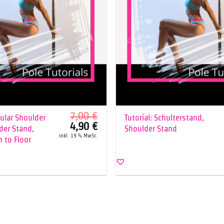
+
7,00
€
rcular Shoulder
Tutorial: Schulterstand,
Ursprünglicher
Aktueller
4,90
€
der Stand,
Shoulder Stand
Preis
Preis
inkl. 19 % MwSt.
war:
ist:
 to Floor
7,00 €
4,90 €.