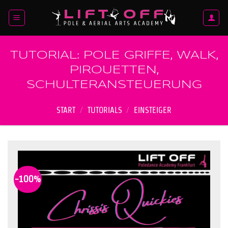
Zum
Inhalt
springen
TUTORIAL: POLE GRIFFE, WALK,
PIROUETTEN,
SCHULTERANSTEUERUNG
START
/
TUTORIALS
/
EINSTEIGER
-100%