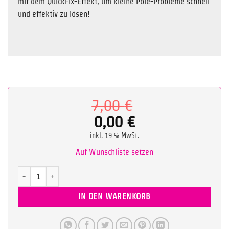
mit dem QuickFix-Effekt, um kleine Pole-Probleme schnell
und effektiv zu lösen!
Ursprüngliche
7,00
€
Preis
0,00
€
Aktueller
war:
inkl. 19 % MwSt.
Preis
7,00 €
Auf Wunschliste setzen
ist:
Tutorial: Pole Griffe, Walk, Pirouetten, Schulteransteuerung Menge
0,00 €.
IN DEN WARENKORB