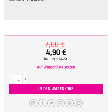
Ursprüngliche
7,00
€
Preis
4,90
€
Aktueller
war:
inkl. 19 % MwSt.
Preis
7,00 €
Auf Wunschliste setzen
ist:
Tutorial: Cross knee, ankle release Menge
4,90 €.
IN DEN WARENKORB