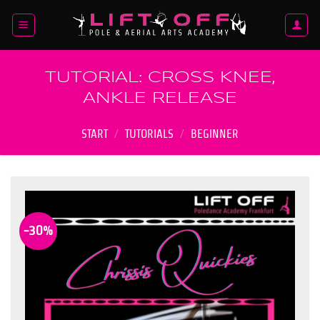
Zum
Inhalt
springen
TUTORIAL: CROSS KNEE,
ANKLE RELEASE
START
/
TUTORIALS
/
BEGINNER
-30%