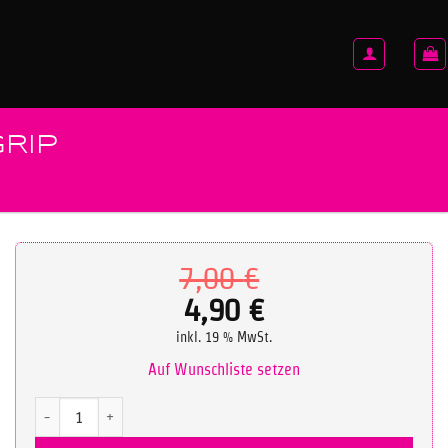
RIP
Ursprüngliche
7,00
€
Preis
4,90
€
Aktueller
war:
inkl. 19 % MwSt.
Preis
7,00 €
Auf Wunschliste setzen
ist:
Tutorial: Handspring Cup Grip Menge
4,90 €.