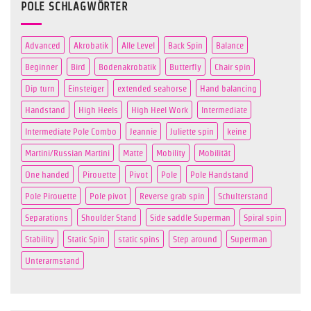
POLE SCHLAGWÖRTER
Advanced
Akrobatik
Alle Level
Back Spin
Balance
Beginner
Bird
Bodenakrobatik
Butterfly
Chair spin
Dip turn
Einsteiger
extended seahorse
Hand balancing
Handstand
High Heels
High Heel Work
Intermediate
Intermediate Pole Combo
Jeannie
Juliette spin
keine
Martini/Russian Martini
Matte
Mobility
Mobilität
One handed
Pirouette
Pivot
Pole
Pole Handstand
Pole Pirouette
Pole pivot
Reverse grab spin
Schulterstand
Separations
Shoulder Stand
Side saddle Superman
Spiral spin
Stability
Static Spin
static spins
Step around
Superman
Unterarmstand