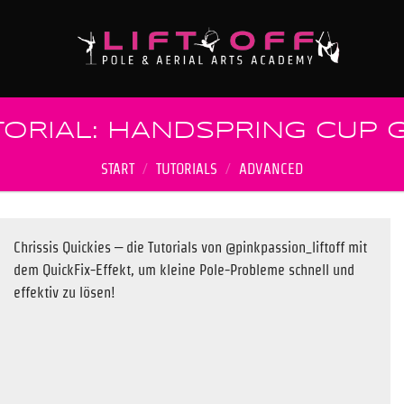
TORIAL: HANDSPRING CUP G
START
/
TUTORIALS
/
ADVANCED
Chrissis Quickies – die Tutorials von @pinkpassion_liftoff mit
dem QuickFix-Effekt, um kleine Pole-Probleme schnell und
effektiv zu lösen!