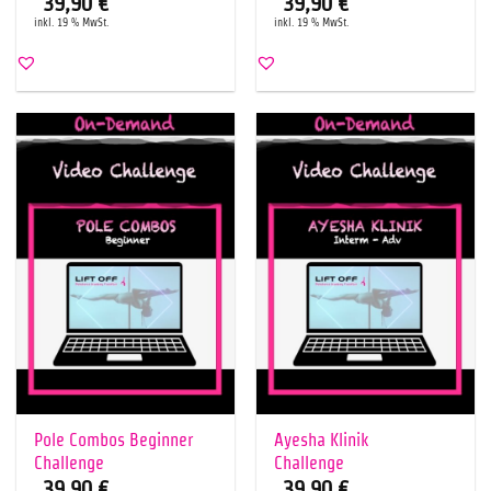
39,90
€
39,90
€
inkl. 19 % MwSt.
inkl. 19 % MwSt.
Pole Combos Beginner
Ayesha Klinik
Challenge
Challenge
39,90
€
39,90
€