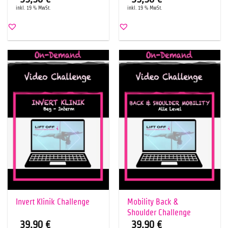
inkl. 19 % MwSt.
inkl. 19 % MwSt.
Invert Klinik Challenge
Mobility Back &
Shoulder Challenge
39,90
€
39,90
€