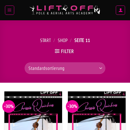
Zum
Inhalt
springen
START
/
SHOP
/
SEITE 11
FILTER
-30%
-30%