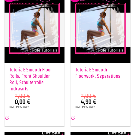
Tutorial: Smooth Floor
Tutorial: Smooth
Rolls, Front Shoulder
Floorwork, Separations
Roll, Schulterrolle
rückwärts
7,00
€
7,00
€
Ursprünglicher
Aktueller
Ursprünglicher
Aktueller
0,00
€
4,90
€
Preis
Preis
Preis
Preis
inkl. 19 % MwSt.
inkl. 19 % MwSt.
war:
ist:
war:
ist:
7,00 €
0,00 €.
7,00 €
4,90 €.