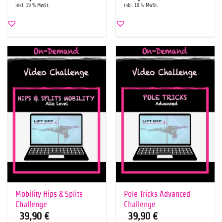
inkl. 19 % MwSt.
inkl. 19 % MwSt.
Mobility Hips & Splits
Pole Tricks Advanced
Challenge
Challenge
39,90
€
39,90
€