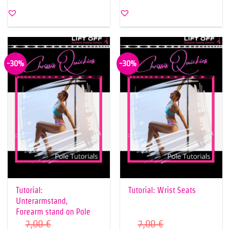
7,00 €
4,90 €.
7,00 €
4,90 €.
-30%
-30%
Tutorial:
Tutorial: Wrist Seats
Unterarmstand,
Forearm stand on Pole
7,00
€
7,00
€