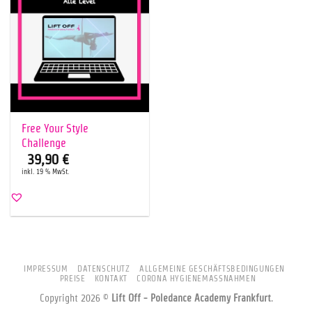
Free Your Style
Challenge
39,90
€
inkl. 19 % MwSt.
IMPRESSUM
DATENSCHUTZ
ALLGEMEINE GESCHÄFTSBEDINGUNGEN
PREISE
KONTAKT
CORONA HYGIENEMASSNAHMEN
Copyright 2026 ©
Lift Off - Poledance Academy Frankfurt
.