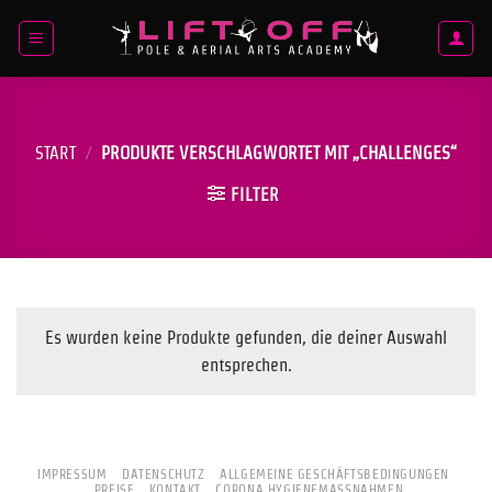
Zum
Inhalt
springen
START
/
PRODUKTE VERSCHLAGWORTET MIT „CHALLENGES“
FILTER
Es wurden keine Produkte gefunden, die deiner Auswahl
entsprechen.
IMPRESSUM
DATENSCHUTZ
ALLGEMEINE GESCHÄFTSBEDINGUNGEN
PREISE
KONTAKT
CORONA HYGIENEMASSNAHMEN