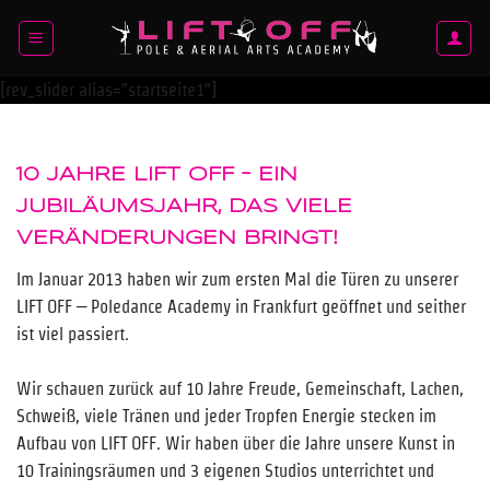
Zum
Inhalt
springen
[rev_slider alias=”startseite1″]
10 JAHRE LIFT OFF – EIN
JUBILÄUMSJAHR, DAS VIELE
VERÄNDERUNGEN BRINGT!
Im Januar 2013 haben wir zum ersten Mal die Türen zu unserer
LIFT OFF – Poledance Academy in Frankfurt geöffnet und seither
ist viel passiert.
Wir schauen zurück auf 10 Jahre Freude, Gemeinschaft, Lachen,
Schweiß, viele Tränen und jeder Tropfen Energie stecken im
Aufbau von LIFT OFF. Wir haben über die Jahre unsere Kunst in
10 Trainingsräumen und 3 eigenen Studios unterrichtet und