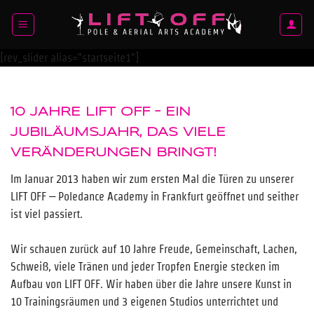
Zum
Inhalt
springen
[rev_slider alias=”startseite1″]
10 JAHRE LIFT OFF – EIN
JUBILÄUMSJAHR, DAS VIELE
VERÄNDERUNGEN BRINGT!
Im Januar 2013 haben wir zum ersten Mal die Türen zu unserer
LIFT OFF – Poledance Academy in Frankfurt geöffnet und seither
ist viel passiert.
Wir schauen zurück auf 10 Jahre Freude, Gemeinschaft, Lachen,
Schweiß, viele Tränen und jeder Tropfen Energie stecken im
Aufbau von LIFT OFF. Wir haben über die Jahre unsere Kunst in
10 Trainingsräumen und 3 eigenen Studios unterrichtet und