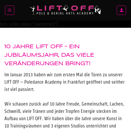
Zum
Inhalt
springen
[rev_slider alias=”startseite1″]
10 JAHRE LIFT OFF – EIN
JUBILÄUMSJAHR, DAS VIELE
VERÄNDERUNGEN BRINGT!
Im Januar 2013 haben wir zum ersten Mal die Türen zu unserer
LIFT OFF – Poledance Academy in Frankfurt geöffnet und seither
ist viel passiert.
Wir schauen zurück auf 10 Jahre Freude, Gemeinschaft, Lachen,
Schweiß, viele Tränen und jeder Tropfen Energie stecken im
Aufbau von LIFT OFF. Wir haben über die Jahre unsere Kunst in
10 Trainingsräumen und 3 eigenen Studios unterrichtet und