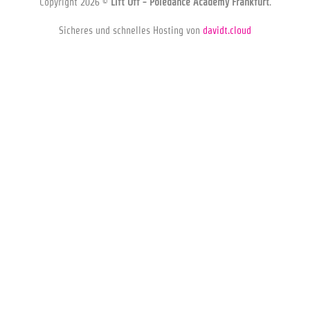
Copyright 2026 ©
Lift Off - Poledance Academy Frankfurt
.
Sicheres und schnelles Hosting von
davidt.cloud