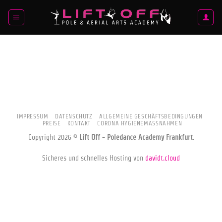
Zum
Inhalt
springen
IMPRESSUM
DATENSCHUTZ
ALLGEMEINE GESCHÄFTSBEDINGUNGEN
PREISE
KONTAKT
CORONA HYGIENEMASSNAHMEN
Copyright 2026 ©
Lift Off - Poledance Academy Frankfurt
.
Sicheres und schnelles Hosting von
davidt.cloud