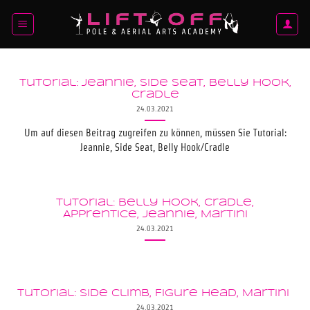
Zum
Inhalt
springen
Tutorial: Jeannie, Side Seat, Belly Hook,
Cradle
24.03.2021
Um auf diesen Beitrag zugreifen zu können, müssen Sie Tutorial:
Jeannie, Side Seat, Belly Hook/Cradle
Tutorial: Belly Hook, Cradle,
Apprentice, Jeannie, Martini
24.03.2021
Tutorial: Side climb, Figure Head, Martini
24.03.2021